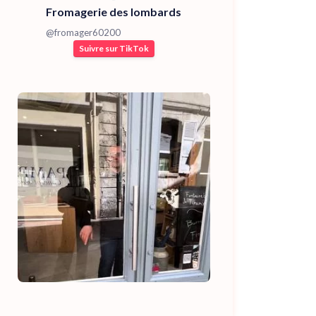
Fromagerie des lombards
@
fromager60200
Suivre sur TikTok