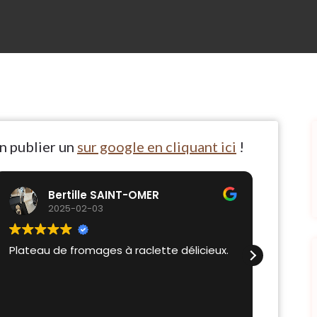
en publier un
sur google en cliquant ici
!
Bertille SAINT-OMER
2025-02-03
Plateau de fromages à raclette délicieux.
Accueil
bon co
goûter
apériti