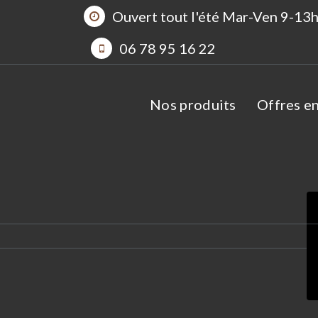
Aller
Ouvert tout l'été Mar-Ven 9-1
au
06 78 95 16 22
contenu
Nos produits
Offres e