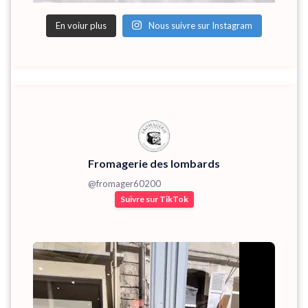
En voiur plus
Nous suivre sur Instagram
Fromagerie des lombards
@
fromager60200
Suivre sur TikTok