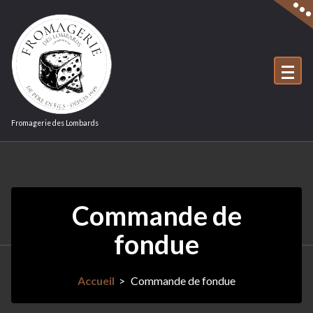
Aller
au
contenu
Fromagerie des Lombards
Commande de
fondue
Accueil
>
Commande de fondue