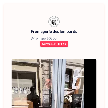
Fromagerie des lombards
@
fromager60200
Suivre sur TikTok