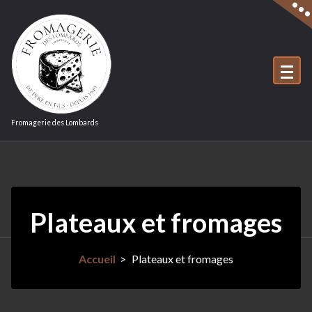
Aller
au
contenu
Fromagerie des Lombards
Plateaux et fromages
Accueil
>
Plateaux et fromages