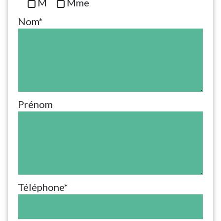
M
Mme
Nom*
Prénom
Téléphone*