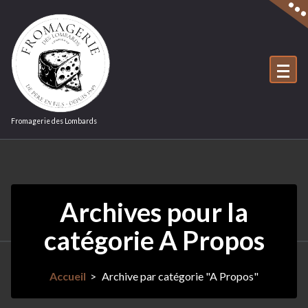
Aller
au
contenu
Fromagerie des Lombards
Archives pour la
catégorie A Propos
Accueil
>
Archive par catégorie "A Propos"
19Jan